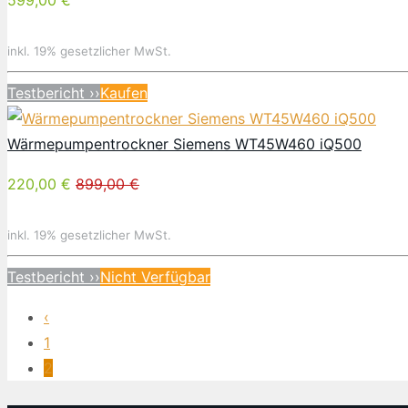
599,00 €
inkl. 19% gesetzlicher MwSt.
Testbericht ››
Kaufen
Wärmepumpentrockner Siemens WT45W460 iQ500
220,00 €
899,00 €
inkl. 19% gesetzlicher MwSt.
Testbericht ››
Nicht Verfügbar
‹
1
2