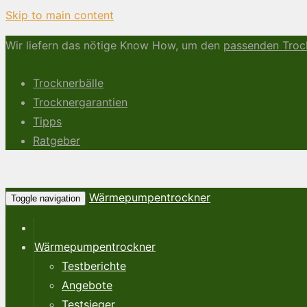
Skip to main content
Wir liefern das nötige Know How, um den
passenden Troc
Trocknerbälle
Trocknergarantien
Tipps
Ratgeber
Wärmepumpentrockner
Toggle navigation
Wärmepumpentrockner
Testberichte
Angebote
Testsieger