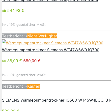
544,93 €
ab
inkl. 19% gesetzlicher MwSt.
Testbericht ››
Nicht Verfügbar
Wärmepumpentrockner Siemens WT47W5W0 iQ700
38,99 €
689,00 €
ab
inkl. 19% gesetzlicher MwSt.
Testbericht ››
Kaufen
SIEMENS Wärmepumpentrockner IQ500 WT45W4ECO, 8 