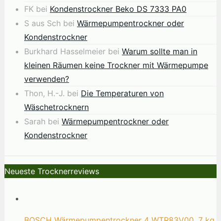
FK
bei
Kondenstrockner Beko DS 7333 PA0
S aus Sch
bei
Wärmepumpentrockner oder
Kondenstrockner
Burkhard Hasselmeier
bei
Warum sollte man in
kleinen Räumen keine Trockner mit Wärmepumpe
verwenden?
Thon, H.-J.
bei
Die Temperaturen von
Wäschetrocknern
Sarah
bei
Wärmepumpentrockner oder
Kondenstrockner
Neueste Trocknerreviews
BOSCH Wärmepumpentrockner 4 WTR83V00, 7 kg