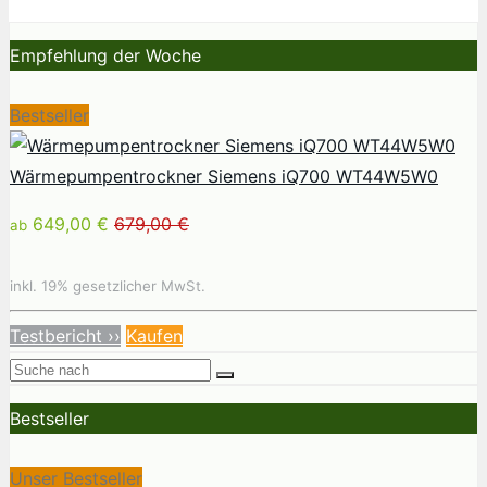
Empfehlung der Woche
Bestseller
Wärmepumpentrockner Siemens iQ700 WT44W5W0
649,00 €
679,00 €
ab
inkl. 19% gesetzlicher MwSt.
Testbericht ››
Kaufen
Bestseller
Unser Bestseller