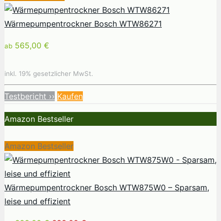
Wärmepumpentrockner Bosch WTW86271
565,00 €
ab
inkl. 19% gesetzlicher MwSt.
Testbericht ››
Kaufen
Amazon Bestseller
Amazon Bestseller
Wärmepumpentrockner Bosch WTW875W0 – Sparsam,
leise und effizient