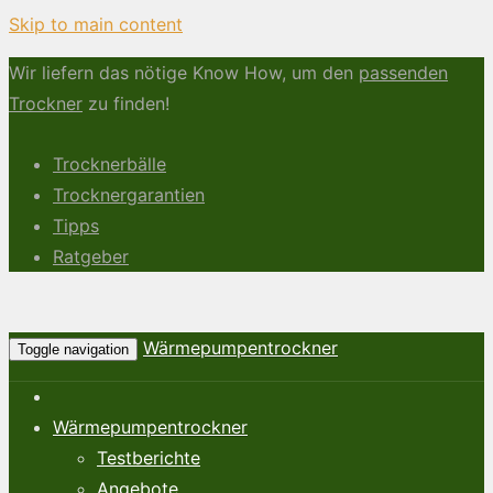
Skip to main content
Wir liefern das nötige Know How, um den
passenden
Trockner
zu finden!
Trocknerbälle
Trocknergarantien
Tipps
Ratgeber
Wärmepumpentrockner
Toggle navigation
Wärmepumpentrockner
Testberichte
Angebote