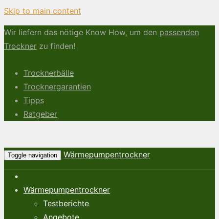
Skip to main content
Wir liefern das nötige Know How, um den
passenden
Trockner
zu finden!
Trocknerbälle
Trocknergarantien
Tipps
Ratgeber
Wärmepumpentrockner
Toggle navigation
Wärmepumpentrockner
Testberichte
Angebote