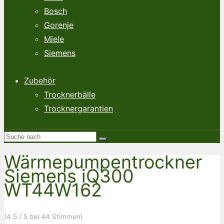
Bosch
Gorenje
Miele
Siemens
Zubehör
Trocknerbälle
Trocknergarantien
Wärmepumpentrockner
Siemens iQ300
WT44W162
(4.5 / 5 bei 44 Stimmen)