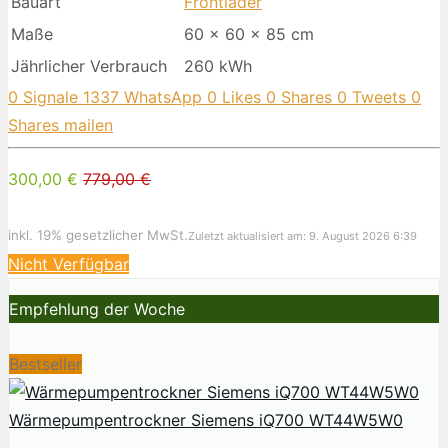
Bauart
Frontlader
Maße
60 x 60 x 85 cm
Jährlicher Verbrauch
260 kWh
0
Signale
1337
WhatsApp
0
Likes
0
Shares
0
Tweets
0
Shares
mailen
300,00 €
779,00 €
inkl. 19% gesetzlicher MwSt.
Zuletzt aktualisiert am: 9. August 2026 6:39
Nicht Verfügbar
Empfehlung der Woche
Bestseller
Wärmepumpentrockner Siemens iQ700 WT44W5W0