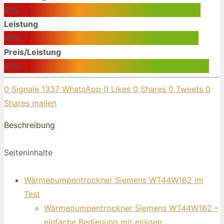
91%
Leistung
90%
Preis/Leistung
95%
0
Signale
1337
WhatsApp
0
Likes
0
Shares
0
Tweets
0
Shares
mailen
Beschreibung
Seiteninhalte
Wärmepumpentrockner Siemens WT44W162 im
Test
Wärmepumpentrockner Siemens WT44W162 –
einfache Bedienung mit einigen