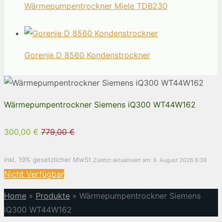
Wärmepumpentrockner Miele TDB230
Gorenje D 8560 Kondenstrockner
Wärmepumpentrockner Siemens iQ300 WT44W162
300,00 €
779,00 €
inkl. 19% gesetzlicher MwSt.
Zuletzt aktualisiert am: 9. August 2026 6:39
Nicht Verfügbar
Home
»
Produkte
»
Wärmepumpentrockner Siemens
iQ300 WT44W162