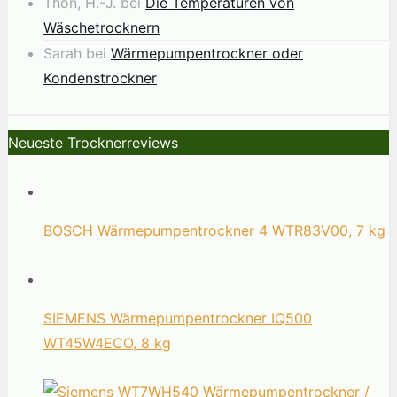
Thon, H.-J.
bei
Die Temperaturen von
Wäschetrocknern
Sarah
bei
Wärmepumpentrockner oder
Kondenstrockner
Neueste Trocknerreviews
BOSCH Wärmepumpentrockner 4 WTR83V00, 7 kg
SIEMENS Wärmepumpentrockner IQ500
WT45W4ECO, 8 kg