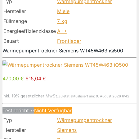
Typ
Wärmepumpentrockner
Hersteller
Miele
Füllmenge
7 kg
Energieeffizienzklasse
A++
Bauart
Frontlader
Wärmepumpentrockner Siemens WT45W463 iQ500
470,00 €
615,04 €
inkl. 19% gesetzlicher MwSt.
Zuletzt aktualisiert am: 9. August 2026 6:42
Testbericht ››
Nicht Verfügbar
Typ
Wärmepumpentrockner
Hersteller
Siemens