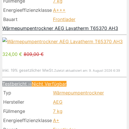
Füllmenge
7 kg
Energieeffizienzklasse
A+++
Bauart
Frontlader
Wärmepumpentrockner AEG Lavatherm T65370 AH3
324,00 €
809,00 €
inkl. 19% gesetzlicher MwSt.
Zuletzt aktualisiert am: 9. August 2026 6:39
Testbericht ››
Nicht Verfügbar
Typ
Wärmepumpentrockner
Hersteller
AEG
Füllmenge
7 kg
Energieeffizienzklasse
A+